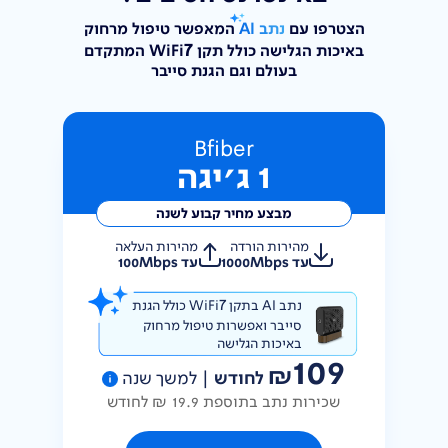
הצטרפו עם
נתב AI
המאפשר טיפול מרחוק
7
באיכות הגלישה
כולל תקן WiFi
המתקדם
בעולם וגם הגנת סייבר
Bfiber
1 ג׳יגה
מבצע מחיר קבוע לשנה
מהירות הורדה
מהירות העלאה
עד 1000Mbps
עד 100Mbps
7
נתב AI בתקן WiFi
כולל הגנת
סייבר
ואפשרות טיפול מרחוק
באיכות הגלישה
109
₪
לחודש
|
למשך שנה
שכירות נתב בתוספת 19.9 ₪ לחודש