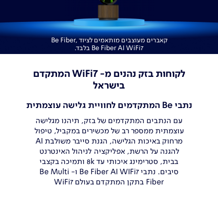
קאברים מעוצבים מותאמים לציוד Be Fiber,
Be Fiber AI WiFi7 בלבד.
7
לקוחות בזק נהנים מ- WiFi
המתקדם
בישראל
נתבי Be המתקדמים לחוויית גלישה עוצמתית
עם הנתבים המתקדמים של בזק, תיהנו
מגלישה
עוצמתית ממספר רב של מכשירים
במקביל, טיפול
מרחוק
באיכות הגלישה,
הגנת סייבר משולבת AI
להגנה על
הרשת,
אפליקציה לניהול האינטרנט
בבית,
סטרימינג
איכותי עד 8k ותמיכה בקצבי
סיבים. נתבי Be Fiber AI
WIFi7 ו- Be
Multi
Fiber בתקן המתקדם בעולם WiFi7