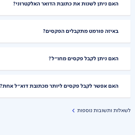
האם ניתן לשנות את כתובת הדואר האלקטרוני?
ניתן להיכנס לעמוד שירות fax2mail בבזק שלי ולשנות הגדרות.
באיזה פורמט מתקבלים הפקסים?
קבלת הודעות פקס בדואר האלקטרוני – ההודעה תתקבל כקוב
האם ניתן לקבל פקסים מחו"ל?
כן. החיוג למנוי שהצטרף לשירות יכול להתבצע באחת משת
1. חיוג רגיל: 972> קידומת ללא "0"> מספר הטלפון.
2. חיוג ישיר: 972>153>קידומת ללא "0">מספר הטלפון*
האם אפשר לקבל פקסים ליותר מכתובת דוא"ל אחת?
* בזק אינה מתחייבת לחיוג באמצעות 153 מחו"ל, מכיוון שקיימים מפעילים שאינם תומכים בהגדרות הדרושות.
את הודעות הפקס ניתן לקבל לכתובת דואר אלקטרוני אחת
לשאלות ותשובות נוספות