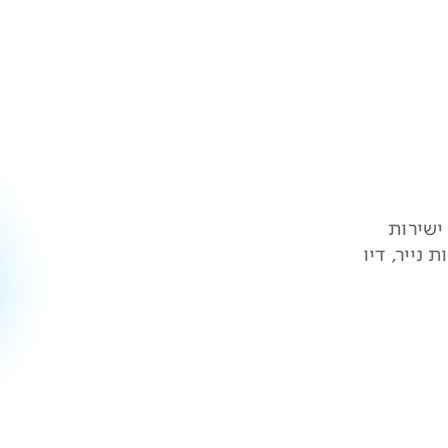
סים ישירות
נייר, דיו