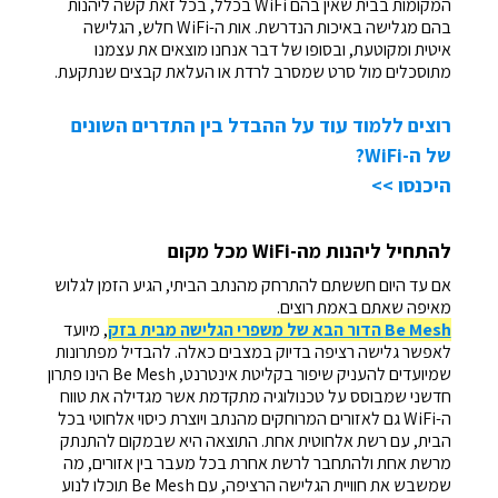
המקומות בבית שאין בהם WiFi בכלל, בכל זאת קשה ליהנות
בהם מגלישה באיכות הנדרשת. אות ה-WiFi חלש, הגלישה
איטית ומקוטעת, ובסופו של דבר אנחנו מוצאים את עצמנו
מתוסכלים מול סרט שמסרב לרדת או העלאת קבצים שנתקעת.
רוצים ללמוד עוד על ההבדל בין התדרים השונים
של ה-WiFi?
היכנסו >>
להתחיל ליהנות מה-WiFi מכל מקום
אם עד היום חששתם להתרחק מהנתב הביתי, הגיע הזמן לגלוש
מאיפה שאתם באמת רוצים.
Be Mesh הדור הבא של משפרי הגלישה מבית בזק
, מיועד
לאפשר גלישה רציפה בדיוק במצבים כאלה. להבדיל מפתרונות
שמיועדים להעניק שיפור בקליטת אינטרנט, Be Mesh הינו פתרון
חדשני שמבוסס על טכנולוגיה מתקדמת אשר מגדילה את טווח
ה-WiFi גם לאזורים המרוחקים מהנתב ויוצרת כיסוי אלחוטי בכל
הבית, עם רשת אלחוטית אחת. התוצאה היא שבמקום להתנתק
מרשת אחת ולהתחבר לרשת אחרת בכל מעבר בין אזורים, מה
שמשבש את חוויית הגלישה הרציפה, עם Be Mesh תוכלו לנוע