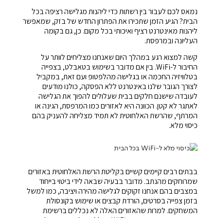
נמאס לכם לעבור בין רשתות כדי ליהנות מגלישה רציפה בכל
הבית? הגיע הזמן שתכירו את הפתרון החדש של בזק, שמאפשר
ליהנות מאינטרנט רציף ואיכותי בכל מקום. כן, גם בקומה
העליונה ובמרפסת.
קשה למצוא רגע במהלך היום שאנחנו מצליחים לוותר על
החיבור ל-WiFi. בין אם מדובר בשימוש בטאבלט, בצפייה
בטלוויזיה החכמה או בגלישה מהלפטופ ועם זאת, במקביל
לצורך הגובר שלנו באינטרנט ללא הפסקה, כולנו מודעים
לעובדה שישנם חלקים בבית שעלולים להפוך את הגלישה
לאתגר לא קטן. הכוונה היא לאזורים כמו המרפסת, הגינה או
המרתף, שהרשת האלחוטית לא תמיד מצליחה להעניק בהם
כיסוי מלא.
בבתים רבים קיימים קשיים בקליטת הרשת האלחוטית באזורים
שמרוחקים מהנתב. מדובר בבעיה שבאה לידי ביטוי בייחוד
במצבים בהם אנחנו זקוקים לגלישה מהירה ויציבה, כמו למשל
בזמן צפייה בסרטים, הורדת קבצים או שימוש בקונסולת
המשחקים. למרות שהאזורים האלה לא נכללים ברשימת