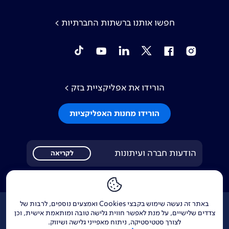
חפשו אותנו ברשתות החברתיות >
tiktok
YouTube
Linkedin
Twitter
Facebook
Instagram
הורידו את אפליקציית בזק >
הורידו מחנות האפליקציות
הודעות חברה ועיתונות
לקריאה
באתר זה נעשה שימוש בקבצי Cookies ואמצעים נוספים, לרבות של
אודות
דרושים
צור קשר
Investor Relations
צדדים שלישיים, על מנת לאפשר חווית גלישה טובה ומותאמת אישית, וכן
לצורך סטטיסטיקה, ניתוח מאפייני גלישה ושיווק.
הודעות חברה
מוקדי שירות ופניות ציבור
144