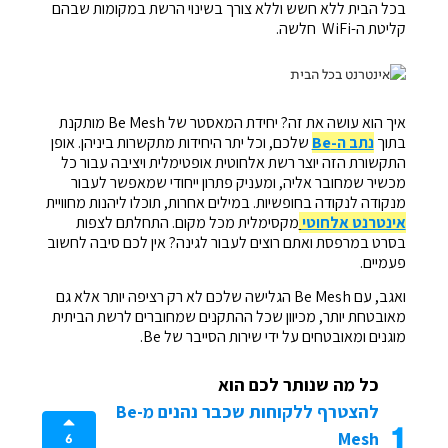
בכל הבית ללא חשש וללא צורך בשינוי הרשת במקומות שבהם
קליטת ה-WiFi חלשה.
איך הוא עושה את זה? יחידת המאסטר של Be Mesh מותקנת
בתוך
נתב ה-Be
שלכם, וכל יתר היחידות מתקשרות ביניהן. אופן
התקשורת הזה יוצר רשת אלחוטית אופטימלית ויציבה עבור כל
מכשיר שמחובר אליה, ומעניק פתרון ייחודי שמאפשר לעבור
מנקודה לנקודה בחופשיות. במילים אחרות, תוכלו ליהנות מחוויית
אינטרנט אלחוטי
מקסימלית מכל מקום. התחלתם לצפות
בסרט במרפסת ואתם רוצים לעבור לגינה? אין לכם סיבה לחשוב
פעמיים.
ואגב, עם Be Mesh הגלישה שלכם לא רק רציפה יותר אלא גם
מאובטחת יותר, מכיוון שכל ההתקנים שמחוברים לרשת הביתית
מוגנים ומאובטחים על ידי שירות הסייבר של Be.
כל מה שנותר לכם הוא
להצטרף ללקוחות שכבר נהנים מ-Be
1
Mesh
6