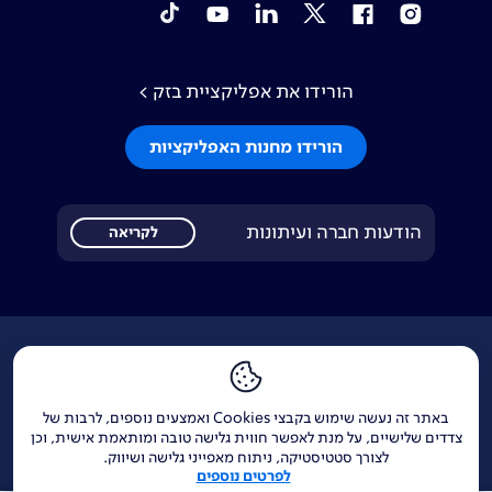
tiktok
YouTube
Linkedin
Twitter
Facebook
Instagram
הורידו את אפליקציית בזק >
הורידו מחנות האפליקציות
הודעות חברה ועיתונות
לקריאה
אודות
דרושים
צור קשר
Investor Relations
הודעות חברה
מוקדי שירות ופניות ציבור
144
בזק בינלאומי
פלאפון
תרומה לקהילה
אתר הרכש
באתר זה נעשה שימוש בקבצי Cookies ואמצעים נוספים, לרבות של
צדדים שלישיים, על מנת לאפשר חווית גלישה טובה ומותאמת אישית, וכן
yes
אחריות תאגידית
לצורך סטטיסטיקה, ניתוח מאפייני גלישה ושיווק.
לפרטים נוספים