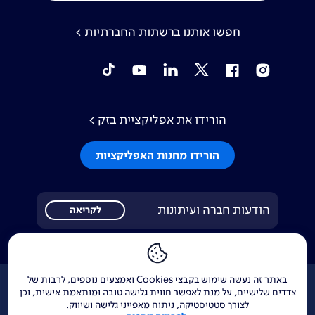
חפשו אותנו ברשתות החברתיות >
tiktok
YouTube
Linkedin
Twitter
Facebook
Instagram
הורידו את אפליקציית בזק >
הורידו מחנות האפליקציות
הודעות חברה ועיתונות
לקריאה
באתר זה נעשה שימוש בקבצי Cookies ואמצעים נוספים, לרבות של
אודות
דרושים
צור קשר
Investor Relations
צדדים שלישיים, על מנת לאפשר חווית גלישה טובה ומותאמת אישית, וכן
לצורך סטטיסטיקה, ניתוח מאפייני גלישה ושיווק.
הודעות חברה
מוקדי שירות ופניות ציבור
144