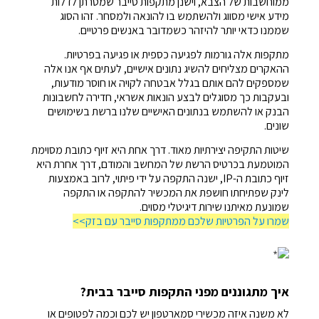
ממוחשבות של הצבא, וישנן מתקפות סייבר שמטרתן לדלות
מידע אישי מסווג ולהשתמש בו להונאה ולמסחר. זהו הסוג
שממנו כדאי יותר להיזהר כשמדובר באנשים פרטיים.
מתקפות אלה גורמות לפגיעה כספית או פגיעה בפרטיות.
ההאקרים מצליחים להשיג נתונים אישיים, לעתים אף אנו אלה
שמספקים להם אותם בגלל אבטחה לקויה או חוסר מודעות,
ובעקבות כך מסוגלים לבצע הונאות אשראי, חדירה לחשבונות
הבנק או להשתמש בנתונים האישיים שלנו ברשת בשימושים
שונים.
שיטות התקיפה יצירתיות מאוד. דרך אחת היא זיוף כתובת מסוימת
המוטמעת בכרטיס הרשת של המחשב והמודם, דרך אחרת היא
זיוף כתובת ה-IP, ישנה התקפה על ידי פיתוי, לרוב באמצעות
לינק שפתיחתו חושפת את המכשיר להתקפה או התקפה
שמונעת מאיתנו שירות דיגיטלי מסוים.
שמרו על הפרטיות שלכם ממתקפות סייבר עם בזק>>
איך מתגוננים מפני התקפות סייבר בבית?
לא משנה איזה מכשירי סמארטפון יש לכם וכמה לפטופים או