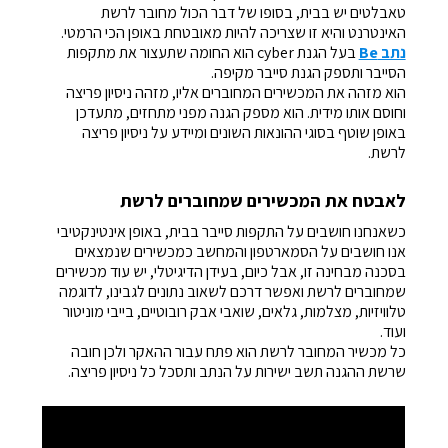
טאבלטים יש בבית, בסופו של דבר הכול מחובר לרשת
האינטרנט והיא זו שצריכה להיות מאובטחת באופן הכי הרמטי.
נתב Be
בעל הגנת cyber הוא החומה שתעצור את מתקפות
הסייבר ותספק
הגנת סייבר
מקיפה.
הוא מזהה את המכשירים המחוברים אליו, מזהה ניסיון פריצה
וחוסם אותו מידית. הוא מספק הגנה מפני מתחזים, מתעדכן
באופן שוטף בסוגי ההונאות השונים ומיידע על ניסיון פריצה
לרשת.
לאבטח את המכשירים שמחוברים לרשת
כשאנחנו חושבים על התקפות סייבר בבית, באופן אינטינקטיבי
אנו חושבים על הסמארטפון והמחשב כמכשירים שנמצאים
בסכנה מבחינה זו, אבל כיום, בעידן הדיגיטלי, יש עוד מכשירים
שמחוברים לרשת ואפשר דרכם לשאוב נתונים לגבינו, לדוגמה
טלוויזיות, מצלמות, גלאים, שואבי אבק רובוטיים, בייבי מוניטור
ועוד.
כל מכשיר המחובר לרשת הוא פתח עבור ההאקר ולכן חובה
שרשת ההגנה תשב ישירות על הנתב ותסכל כל ניסיון פריצה.