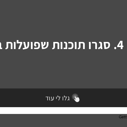
בצים, שירותי סטרימינג , סנכרון קבצים לענן
רדת עדכוני מערכת שונים נוטים להשתמש
4. סגרו תוכנות שפועלות ברקע
בכל רוחב הפס העומד לרשותן
ולכן עלולות לגרום לאיטיות.
רצוי לסגור תוכנות שאינן בשימוש
גלו לי עוד