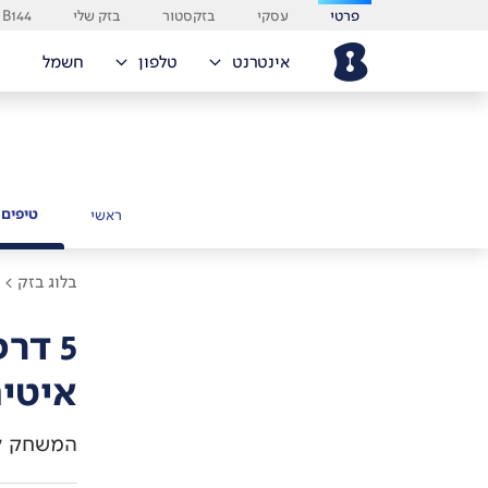
פרטי
עסקי
בזקסטור
בזק שלי
B144
אינטרנט
טלפון
חשמל
טיפים 
ראשי
בלוג בזק >
ט
5 דר
איטי
המשחק לא