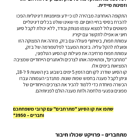
וזמינות מיידית.
התקופה האחרונה מבהירה לנו כי ידע ומיומנויות דיגיטליות הפכו
להכרח בסיסי בחיי היום יום. מי שאינו שולט בכלים דיגיטליים
פשוטים עלול למצוא עצמו מנותק ובודד, ללא יכולת לקבל סיוע
חיוני או אפילו לתקשר עם יקיריו.
עמותת תפוח, בשיתוף פעולה עם בזק, מזהה את המצוקה הזו
ופועלת להקל עליה. בזכות המעבר לפלטפורמה של בזק,
עמותת תפוח מרחיבה את פעילות קו הסיוע הטלפוני,
"מתחברים", ומתאימה אותו לצרכים ולאתגרים הייחודיים שמציבה
המציאות בימים אלו.
קו הסיוע שודרג לקו חם הזמין 5 ימים בשבוע בין השעות 9 ל-18,
וניתן לקבל מענה בחמש שפות שונות. מתנדבי העמותה עברו
הכשרה מיוחדת כדי ללמוד להכיר את הצרכים הייחודיים של
מפונים ונפגעי מלחמה ולתת מענה הולם לפניותיהם.
שתפו את קו הסיוע "מתרחבים" עם קרובי משפחתכם
וחברים – 3950*
מתחברים – פרויקט שכולו חיבור