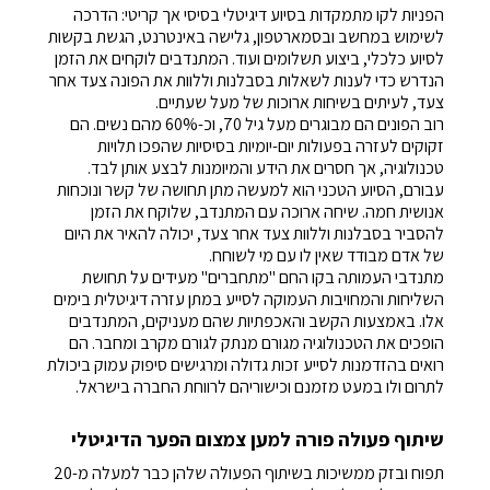
הפניות לקו מתמקדות בסיוע דיגיטלי בסיסי אך קריטי: הדרכה
לשימוש במחשב ובסמארטפון, גלישה באינטרנט, הגשת בקשות
לסיוע כלכלי, ביצוע תשלומים ועוד. המתנדבים לוקחים את הזמן
הנדרש כדי לענות לשאלות בסבלנות וללוות את הפונה צעד אחר
צעד, לעיתים בשיחות ארוכות של מעל שעתיים.
רוב הפונים הם מבוגרים מעל גיל 70, וכ-60% מהם נשים. הם
זקוקים לעזרה בפעולות יום-יומיות בסיסיות שהפכו תלויות
טכנולוגיה, אך חסרים את הידע והמיומנות לבצע אותן לבד.
עבורם, הסיוע הטכני הוא למעשה מתן תחושה של קשר ונוכחות
אנושית חמה. שיחה ארוכה עם המתנדב, שלוקח את הזמן
להסביר בסבלנות וללוות צעד אחר צעד, יכולה להאיר את היום
של אדם מבודד שאין לו עם מי לשוחח.
מתנדבי העמותה בקו החם "מתחברים" מעידים על תחושת
השליחות והמחויבות העמוקה לסייע במתן עזרה דיגיטלית בימים
אלו. באמצעות הקשב והאכפתיות שהם מעניקים, המתנדבים
הופכים את הטכנולוגיה מגורם מנתק לגורם מקרב ומחבר. הם
רואים בהזדמנות לסייע זכות גדולה ומרגישים סיפוק עמוק ביכולת
לתרום ולו במעט מזמנם וכישוריהם לרווחת החברה בישראל.
שיתוף פעולה פורה למען צמצום הפער הדיגיטלי
תפוח ובזק ממשיכות בשיתוף הפעולה שלהן כבר למעלה מ-20