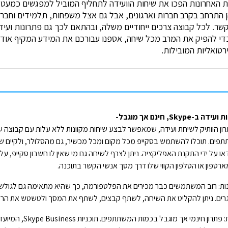
 האחרונות הפכו את שיחות הוועידה לתחליף המוביל למפגשים כמעט 
 התרחב בקרב חברות וארגונים, אבל גם אצל משפחות, תלמידים וחברי
שר. לכל קבוצה צרכים ייחודיים משלה, ובהתאם לכך גם פתרונות ועיד
די להפיק את המרב מכל שיחה, אספנו עבורכם את המידע המקיף אודו
ירטואליות המובילות.
דה ב-Skype, חינם אך מוגבל-
פים. תוכלו להשתמש בסקייפ מכל מקום ומכל מכשיר, גם מהסלולר, ולקיים שיח
דאו על ידי התקנת האפליקציה. ניתן לצרף לשיחה גם מי שאין לו חשבון סקייפ, על י
רטפון או הטלפון הקווי שלו דרך מסך אנשי הקשר בתוכנה.
נות: רוב המשתמשים כבר מכירים את הפלטפורמה, כך שהיא מתאימה גם לגולש
רים. ניתן להקליט את השיחה, לשתף קבצים, לשתף את המסך ולטשטש את הרק
עלות: פתרון חינמי אך מוגבל בכמות המשתתפים. תוכניות siness