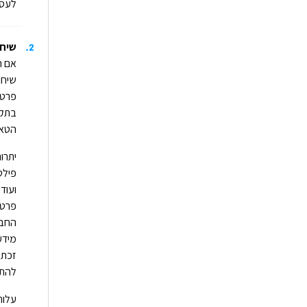
לעסק
2
.
שיחות ועידה ב
שיחו
פרטי
בתקו
הטאב
יתרו
פילט
ועוד
פרטי
החבר
מידע
להתפ