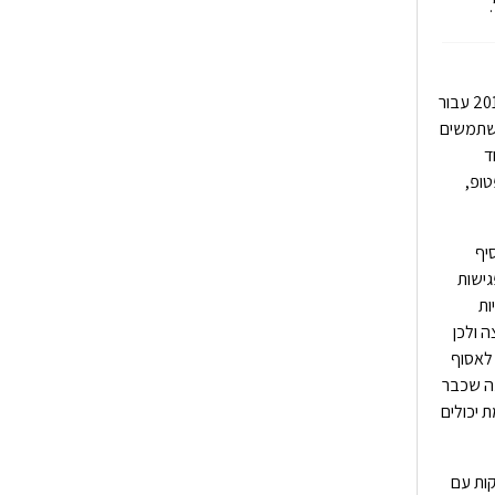
אם הוזמנתם לאחרונה לשיחה משפחתית בזום, אתם לא לבד. התוכנה שנוסדה ב-2011 עבור
משתמשים
ד
טופ,
יף
גישות
ות
 ולכן
לאסוף
עה שכבר
ימת יכולים
ת מאפשרת לשוחח עם משתתף אחד או לקיים מפגש של 40 דקות עם