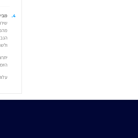
4
.
מבית גוגל
שירו
מהמח
הנבח
ולשת
יתרו
היומיומי
עלות