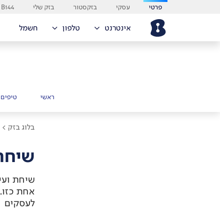
פרטי
עסקי
בזקסטור
בזק שלי
B144
אינטרנט
טלפון
חשמל
ראשי
טיפים 
בלוג בזק >
ח
שיחת
שיחת ועיד
אחת כזו.
לעסקים