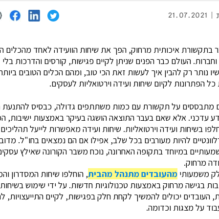
21.07.2021
ר בתקשורת איכותית מרחוק, הפך את שיחות הוועידה לאחד מהכלים ה
 וחברות. העולם כבר הפנים שניתן לקיים פגישות, קורסים והדרכות בלי
ו נותר רק להבין איך לעשות זאת הכי טוב, ומהם הכלים הטובים ביותר. 
כל הפתרונות לקיום שיחות ועידה וירטואליות לעסקים.
ם מתבססים על תקשורת עם כמות משתתפים גדולה, כבסיס להתנעת ת
ע עדכני. אלא שאם בעבר התוצאה הושגה בעיקר באמצעות ישיבות, ה
חלפו בשיחות ועידה וירטואליות. שיחות ועידה מאפשרות לייעל תהליכים
לוונטיים להיות מעורבים בכל שלב, אפילו אם הם נמצאים בחו"ל. מדובר
עותיים במיוחד בתקופה האחרונה, נוכח משבר הקורונה שאילץ עסקים
דה מרחוק.
לק משמעותי
מהעובדים מתנהל מהבית
, הוחלפו שיחות המסדרון וה
בות בגישה מרחוק באמצעות טכנולוגיות חדשות. על ידי שימוש בשיחות 
ות, העובדים יכולים להמשיך לקחת חלק בפגישות, לקיים התייעצויות, לה
בוד על מצגות וכדומה.