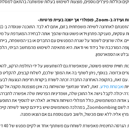
ים וכוללות פיצ'רים נוספים, מוצעות לשימוש בעלות שמשתנה בהתאם למסלול.
-Zoom, פופולרי אך ישנה בעיית פרטיות-
ת עסקיות, מעניקה פתרון וידאו פשוט ונוח שהפך אותה לבחירה המועדפת על 
ים. אלה שרוצים לשמור על שגרת המפגשים עם החברים או בני המשפחה, בייחו
פה המורכבת של בידוד ואי ודאות. היא מתאימה לשימוש מהמחשב הביתי, הלפ
לט או הסמארטפון.
נות: חוויית שימוש פשוטה, שמאפשרת גם להשתעשע על ידי החלפת הרקע, להוס
רים וכדומה. בנוסף, ניתן לשתף בה את המסך שלכם, לשלוח קבצים, להקליט פ
. עם זאת, בתקופה האחרונה החברה זכתה לשורת ביקורות חריפות הנוגעות לבעי
ות
ואבטחת מידע
. זאת, לאחר שנחשף שהשיחות בה אינן מוצפנות מקצה אל קצה
ה יכולה לקבל גישה אל התוכן שלה, ושמדיניות הפרטיות שלה אפשרה לחברה 
 אודות המשתמשים, כולל תמלולי השיחות והווידאו. לאלה יש להוסיף את התופ
זכתה לשם Zoombombing, במהלכה משתמשים שיש בידיהם קישור לשיחה קי
רץ אליה ללא שום מכשול, ולשוב פעם נוספת גם אם הוצאו ממנה.
עלות: הגרסה החינמי