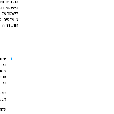
ההתפתחויות
השימוש בהן
לשמור על ק
מועדפים. כ
הוועידה הוו
1
.
שיחות ועי
משתת
או וי
הסמא
יתרו
מבוג