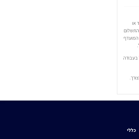
 או
 התשלום
 המועדף
ל בעבודה
ורך.
כללי