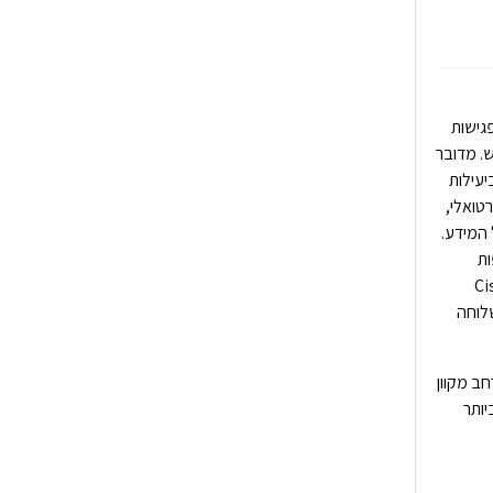
גישות
. מדובר
יעילות
רטואלי,
 המידע.
ות
קים ליהנות משיחות הוועידה של Cisco
לוחה
מרחב מקוון
יותר