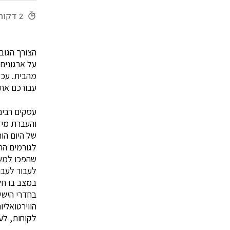
2 דקות
הצורך הגוב
על ארגונים
מהבית. עכשי
עבורכם את 
עסקים רבי
והעברת מיד
של היום הו
לגורמים הר
שהפכו למשמ
לעבור לעבו
במצב בו ח
בחדרי הישי
הווירטואלי
לקוחות, לע