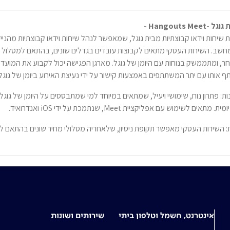
 -Hangouts Meet -
ת שיחות וידאו קבוצתיות מבית גוגל, שמאפשר לנהל שיחות וידאו קבוצתיות מהנייד
שב. השירות העסקי מתאים לקבוצות עובדים בגדלים שונים, בהתאם למסלול
ר, ומתממשק בנוחות עם היומן של גוגל. מארגן הפגישה יכול לקבוע את המועד
ף אותו עם יתר המשתתפים באמצעות קישור על ידי נעיצת האירוע ביומן של גוגל.
נות: פתרון נוח, שימושי ויעיל, שמתאים במיוחד למי שמתבססים על היומן של גוג
ת. מתאים לשימוש עם אפליקציית Meet, שנתמכת על ידי iOS ואנדרואיד.
: השירות העסקי מאפשר תקופת ניסיון, שלאחריה מסלולי מחיר שונים בהתאם לצ
אינטרנט, חשמל וטלפון ביתי
שירותים ושונות