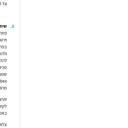
עד 100 אנשים. הגרסה בתשלום מאפשרת לארח כמות משתתפים גדולה יותר.
3
.
שיחות ועידה בex
פתרו
וירט
בפתר
ולהע
להקל
מכיו
Webex לצד פתרונו
מרוח
לקיו
באמצ
עלו
ת