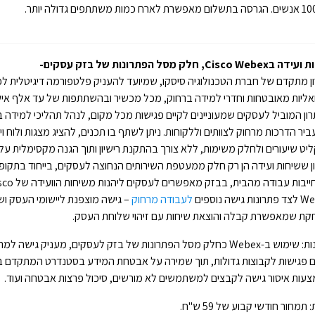
Cisco Web, חלק מסל הפתרונות של בזק עסקים-
ן מתקדם של חברת הטכנולוגיה סיסקו, שמיועד להעניק פלטפורמה דיגיטלית לפ
ואליות מאובטחות וחדרי למידה ברחוק, מכל מכשיר ובהשתתפות של עד אלף איש
ון המוביל לעסקים שמעוניינים לקיים פגישות מכל מקום, לנהל תהליכי למידה ב
ביר הדרכות מרחוק לצוותים וללקוחות. ניתן לשתף בו תכנים, להציג מצגות ולוח וי
יט שיעורים ולחלק משימות, ללא צורך בהתקנת רישיון ותוך הגנה מקסימלית על
ון ששיחות ועידה הן רק חלק ממעטפת השירותים הנחוצה לעסקים, בייחוד בתקופ
שמחייבות עבודה מהבית, בבזק מאפשרים לעס
ת גישה נוספים
לעבודה מרחוק
– גישה מוצפנת ליישומי העסק וש
קת שמאפשרת קבלה והוצאת שיחות עם זיהוי שלוחת העסק.
יתרונות: שימוש ב-Webex כחלק מסל הפתרונות של בזק לעסקים, מעניק גישה ל
ם פגישות לקבוצות גדולות, תוך שמירה על אבטחת המידע בסטנדרט המתקדם ב
עות איסור גישה לקבצים למשתמשים לא מורשים, סיכול פרצות אבטחה ועוד.
: תמחור חודשי קבוע של 59 ש"ח.