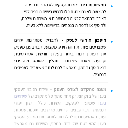
גמישות מרבית
- צמיחה עסקית לא מחייבת כניסה
להוצאות לא נחוצות. תוכלו לרכוש רישיונות ונפח לפי
הצורך ובהתאם לכמות המחשבים או השרתים שלכם,
ולהוסיף או להפחית בנפחים וברישיונות ללא בעיה.
חיסכון חודשי לעסק
-
​
להבדיל מפתרונות יקרים
שמצריכים ציוד, תחזוקה וידע מקצועי, גיבוי בענן מעניק
את הפתרון הנוח ביותר בעלות חודשית אטרקטיבית
וקבועה. מאחר שמדובר בתהליך אוטומטי ולא ידני
הוא חוסך גם זמן, ומאפשר לכם לנתב משאבים לאפיקים
הנכונים.
מענה מתקדם לצורכי העסק
- שירות הגיבוי העסקי
בענן של בזק הוא רק אחד מתוך סל מתקדם של
שירותים
בענן
שמיועד לעסקים. השירות כולל רישיון ייעודי
המאפשר גיבוי קבצים, שרתים, מחשבים, תוכנות עסקיות
ועוד, באמצעותו תוכלו לגבות ולאחסן את המידע העסקי
בענן המאובטח של בזק. בנוסף, השירות גם מאפשר