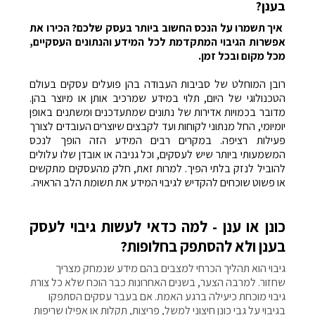
בענן?
איך תשמרו על הנכס החשוב ביותר בעסק שלכם? הכירו את
אפשרות הגיבוי המתקדמת לכל המידע והנתונים העסקיים,
מכל מקום ובכל זמן.
רובן המוחלט של סביבות העבודה בהן פועלים עסקים בעולם
הטכנולוגי של היום, תלוי במידע שמרכיב אותן או מיוצר בהן.
מדובר בכמויות אדירות של נתונים שמתעדכנים ומשתנים באופן
יומיומי, החל מנתוני לקוחות ועד לקבצים שיוצרים העובדים לצורך
פעילות רציפה. במקרים רבים המידע הזה הופך לנכס
המשמעותי ביותר שיש לעסקים, וכל גניבה או אובדן שלו עלולים
להוביל לנזק בלתי הפיך. למרות זאת, חלק מהעסקים מתקשים
או פשוט שוכחים להקדיש לגיבוי המידע את תשומת הלב הראויה.
כונן או ענן - למה כדאי לעשות גיבוי לעסק
בענן ולא להסתפק בחלופות?
גיבוי הוא תהליך הכרחי למצבים בהם מידע שנמחק מצריך
שחזור. למרבה הצער, בשנים האחרונות כבר הוכח שלא כל צורת
גיבוי מוכחת כיעילה ברגע האמת. אם בעבר עסקים הסתפקו
בגיבוי על גבי כונן חיצוני למשל, פריצות, תקלות או אפילו שריפות