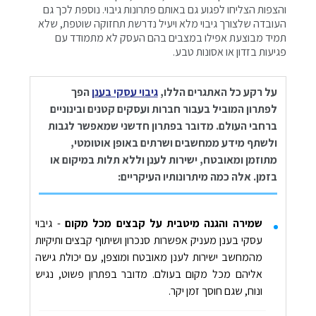
והצפות הצליחו לפגוע גם באותם פתרונות גיבוי. נוספת לכך גם
העובדה שלצורך גיבוי מלא ויעיל נדרשת תחזוקה שוטפת, שלא
תמיד מבוצעת אפילו במצבים בהם העסק לא מתמודד עם
פגיעות בזדון או אסונות טבע.
על רקע כל האתגרים הללו,
גיבוי עסקי בענן
הפך
לפתרון המוביל בעבור חברות ועסקים קטנים ובינוניים
ברחבי העולם. מדובר בפתרון חדשני שמאפשר לגבות
ולשתף מידע ממחשבים ושרתים באופן אוטומטי,
מתוזמן ומאובטח, ישירות לענן וללא תלות במיקום או
בזמן. אלה כמה מיתרונותיו העיקריים:
שמירה והגנה מיטבית על קבצים מכל מקום
- גיבוי
עסקי בענן מעניק אפשרות סנכרון ושיתוף קבצים ותיקיות
מהמחשב ישירות לענן מאובטח ומוצפן, עם יכולת גישה
אליהם מכל מקום בעולם. מדובר בפתרון פשוט, נגיש
ונוח, שגם חוסך זמן יקר.