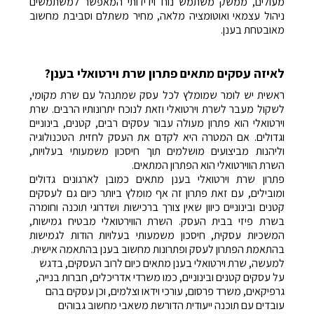
מעולים, ממשק משתמש נוח וידידותי המאפשר למשתמשים
ניהול עצמאי ואוטומציה מלאה, מחיר משתלם וסביבת מחשוב
מאובטחת בענן.
לאיזה עסקים מתאים פתרון שרת וירטואלי בענן?
ראשית יש לומר שמומלץ לכל עסק שמתנהל עם שרת מקומי,
לשקול מעבר לשרת וירטואלי וזאת לנוכח יתרונותיו הרבים. שרת
וירטואלי הוא פתרון מעולה עבור עסקים רבים, קטנים, בינוניים
וגדולים. אם המטרה היא לקדם את העסק לחזית הטכנולוגיה
וליהנות מביצועים מושלמים תוך חיסכון משמעותי בעלויות,
השרת הווירטואלי הוא הפתרון המתאים.
פתרון שרת וירטואלי בענן מתאים כמובן לארגונים גדולים
ומובילים, עם זאת פתרון זה אף מומלץ ביותר כיום גם לעסקים
קטנים ובינוניים כיוון שאין צורך ברכישות ושדרוגי תוכנה וחומרה
בשרת פיזי בבית העסק. השרת הווירטואלי מבטיח גמישות,
המשכיות עסקית, חיסכון משמעותי בעלויות הודות לגמישות
בהתאמת הפתרון לעסק ופתרונות מחשוב בענן בהתאמה אישית.
למעשה, שרת וירטואלי בענן מתאים כיום לרוב העסקים, בדגש
על עסקים קטנים ובינוניים, כמו משרדי אדריכלים, חברות בנייה,
גרפיקאים, משרד פרסום, עורכי וידאו וצלמים, וכן עסקים בהם
עובדים עם תוכנה ייעודית הדורשת משאבי מחשוב גבוהים