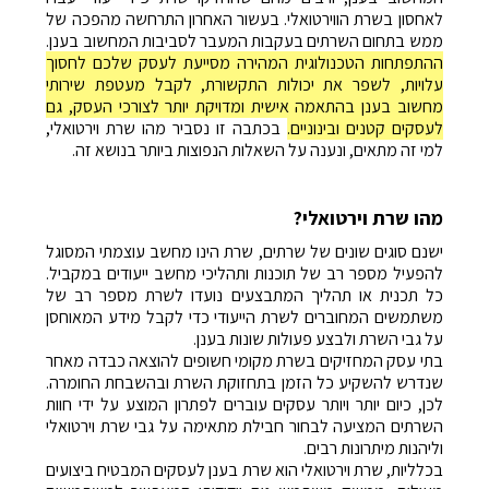
לאחסון בשרת הווירטואלי. בעשור האחרון התרחשה מהפכה של
ממש בתחום השרתים בעקבות המעבר לסביבות המחשוב בענן.
ההתפתחות הטכנולוגית המהירה מסייעת לעסק שלכם לחסוך
עלויות, לשפר את יכולות התקשורת, לקבל מעטפת שירותי
מחשוב בענן בהתאמה אישית ומדויקת יותר לצורכי העסק, גם
לעסקים קטנים ובינוניים.
בכתבה זו נסביר מהו שרת וירטואלי,
למי זה מתאים, ונענה על השאלות הנפוצות ביותר בנושא זה.
מהו שרת וירטואלי?
ישנם סוגים שונים של שרתים, שרת הינו מחשב עוצמתי המסוגל
להפעיל מספר רב של תוכנות ותהליכי מחשב ייעודים במקביל.
כל תכנית או תהליך המתבצעים נועדו לשרת מספר רב של
משתמשים המחוברים לשרת הייעודי כדי לקבל מידע המאוחסן
על גבי השרת ולבצע פעולות שונות בענן.
בתי עסק המחזיקים בשרת מקומי חשופים להוצאה כבדה מאחר
שנדרש להשקיע כל הזמן בתחזוקת השרת ובהשבחת החומרה.
לכן, כיום יותר ויותר עסקים עוברים לפתרון המוצע על ידי חוות
השרתים המציעה לבחור חבילת מתאימה על גבי שרת וירטואלי
וליהנות מיתרונות רבים.
בכלליות, שרת וירטואלי הוא שרת בענן לעסקים המבטיח ביצועים