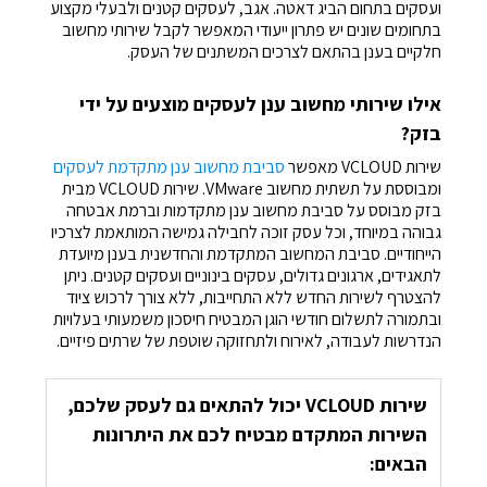
ועסקים בתחום הביג דאטה. אגב, לעסקים קטנים ולבעלי מקצוע
בתחומים שונים יש פתרון ייעודי המאפשר לקבל שירותי מחשוב
חלקיים בענן בהתאם לצרכים המשתנים של העסק.
אילו שירותי מחשוב ענן לעסקים מוצעים על ידי
בזק?
שירות VCLOUD מאפשר
סביבת מחשוב ענן מתקדמת לעסקים
ומבוססת על תשתית מחשוב VMware. שירות VCLOUD מבית
בזק מבוסס על סביבת מחשוב ענן מתקדמות וברמת אבטחה
גבוהה במיוחד, וכל עסק זוכה לחבילה גמישה המותאמת לצרכיו
הייחודיים. סביבת המחשוב המתקדמת והחדשנית בענן מיועדת
לתאגידים, ארגונים גדולים, עסקים בינוניים ועסקים קטנים. ניתן
להצטרף לשירות החדש ללא התחייבות, ללא צורך לרכוש ציוד
ובתמורה לתשלום חודשי הוגן המבטיח חיסכון משמעותי בעלויות
הנדרשות לעבודה, לאירוח ולתחזוקה שוטפת של שרתים פיזיים.
שירות VCLOUD יכול להתאים גם לעסק שלכם,
השירות המתקדם מבטיח לכם את היתרונות
הבאים: