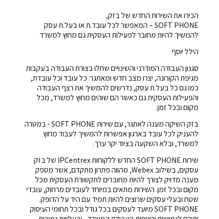
הכירו את השירות החדש של בזק,
SOFT PHONE – המאפשר לכל עובד.ת או בעל.ת עסק
להמשיך להיות מחובר לפעילות העסקית גם מחוץ למשרד
הילל יוסף
סגנון העבודה המודרני והשינויים שחלו בצורת העבודה בעקבות
מגיפת הקורונה, יצרו מצב חדש ומאתגר: כל עובד וכל עובדת,
כמו גם כל בעל.ת עסק, נדרשים להמשיך את רצף העבודה
והפעילות העסקית גם כאשר הם שוהים מחוץ למשרד, מכל
מקום ובכל זמן.
בזק השיקה מענה לאתגר, עם שירות SOFT PHONE - במטרה
להעניק לכל עובד בארגון אפשרות להמשיך לעבוד מחוץ
למשרד, ובלא השקעה בציוד יקר ערך.
שירות SOFT PHONE החדש ללקוחות IPCentrex של בזק
עסקים, בשילוב Webex, מהווה פתרון מתקדם, אשר מספק
מענה מדויק לצורך להיות מחוברים לתקשורת העסקית מכל
מקום ובכל זמן. השירות מתאים במיוחד לעובדים מרחוק, עובדי
שטח ובעלי עסקים שרוצים להיות תמיד עם היד על הדופק.
SOFT PHONE מיועד לעסקים בכל גודל ובכל תחומי העיסוק
ותורם לגמישות ורציפות בעבודת המשרד - ובעלויות נמוכות.