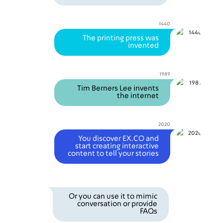
1440
1440
The printing press was
say
invented
1989
1989
Tim Berners Lee invents
say
the internet
2020
2020
You discover EX.CO and
say
start creating interactive
content to tell your stories
Participant
Or you can use it to mimic
say
conversation or provide
FAQs