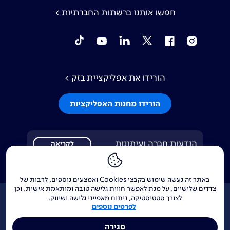
חפשו אותנו ברשתות החברתיות >
tiktok
YouTube
Linkedin
Twitter
Facebook
Instagram
הורידו את אפליקציית בזק >
הורידו מחנות האפליקציות
הודעות חברה ועיתונות
לקריאה
באתר זה נעשה שימוש בקבצי Cookies ואמצעים נוספים, לרבות של
צדדים שלישיים, על מנת לאפשר חווית גלישה טובה ומותאמת אישית, וכן
לצורך סטטיסטיקה, ניתוח מאפייני גלישה ושיווק.
אודות
דרושים
צור קשר
Investor Relations
לפרטים נוספים
נדל"ן
144
בזק בינלאומי
פלאפון
Yes
וואלה!
מפות
סגירה