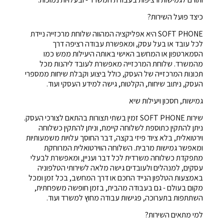
כיצד פועל השירות?
SOFT PHONE היא אפליקציה המהווה שלוחת מרכזייה ניידת
לכל עובד או בעל עסק, ומאפשרת עבודה רציפה דרך
הסמארטפון או המחשב האישי באותה היעילות ממש כמו
מהמשרד. שלוחת המרכזייה מאפשרת לעובד ליהנות מכל
תכונות המרכזייה של העסק, כולל ביצוע וקבלת שיחות ממספרי
העסק, ניתוב שיחות, הקלטות, גישה למידע העסקי ועוד.
גמישות, חסכון ויעילות שיא
שירות SOFT PHONE זמין בשתי תצורות בהתאם לצורכי העסק.
ניתן להתקין כתוספת לשלוחה קיימת, וניתן להתקין כשלוחה
וירטואלית, בלא ציוד פיזי בקצה, דבר החוסך עלויות משמעותיות
ומאפשר גמישות מרבית. השלוחה הווירטואלית המרוחקת
מתפקדת כשלוחה משרדית לכל דבר ועניין, ומאפשרת לבעלי
עסקים, למנהלים ולעובדים גישה מלאה לשירותי הטלפוניה
באמצעות הטלפון הנייד החכם או דרך המחשב, בכל זמן ומכל
מקום בעולם - גם בעבודה מהבית, בזמן חופשה משפחתית,
השתתפות בתערוכה, פגישות עבודה מחוץ למשרד ועוד.
למי מתאים השירות?