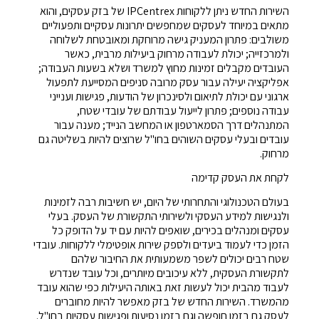
השירות החדש ניתן ללקוחות IPCentrex של בזק עסקים, והוא
מתאים במיוחד לעסקים שמחפשים יתרונות עסקיים ותפעוליים
משולבים: פתרון המעניק גישה מרוחקת ומאובטחת לשלוחה
ולמרכזייה; יכולת לעבודה מרחוק ביעילות מרבית, כאשר
העובדים מקבלים זמינות מחוץ למשרד ושלא בשעות העבודה;
אפליקציה יעילה עבור עסק מרובה סניפים המסייעת לתפעול
ארגוני עם יכולת לתיאום ולסינכרון של הודעות, פגישות וענייני
עבודה נוספים; פתרון לייעול עבודתם של עובדי שטח,
המתנהלים דרך הסמארטפון או המחשב הנייד; מענה עבור
עובדים ובעלי עסקים השוהים בחו"ל שרוצים להיות בשליטה גם
מרחוק.
לקחת את העסק קדימה
בעולם הטכנולוגי והתחרותי של היום, יש חשיבות רבה לזמינות
ולנגישות למידע העסקי ולשירותי התקשורת של העסק. בעלי
עסקים ומנהלים בכירים, שואפים להיות עם יד על הדופק כל
הזמן כדי לעמוד ביעדים ולספק שירות אופטימלי ללקוחות. עובדי
שטח רבים יכולים לשפר משמעותית את החיבור שלהם
לתקשורת העסקית, ללא עיכובים מיותרים, וכל עובד שנדרש
לעבוד מהבית יכול לעשות זאת באותה היעילות כפי שהוא עובד
מהמשרד. השירות החדש של בזק מאפשר להיות מחוברים
לעסק גם בזמן חופשה וגם בזמן נסיעות ופגישות עסקיות בחו"ל.