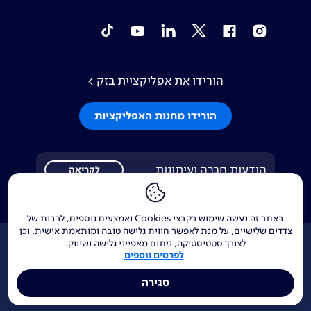
tiktok
YouTube
Linkedin
Twitter
Facebook
Instagram
הורידו את אפליקציית בזק >
הורידו מחנות האפליקציות
הודעות חברה ועיתונות
לקריאה
באתר זה נעשה שימוש בקבצי Cookies ואמצעים נוספים, לרבות של
צדדים שלישיים, על מנת לאפשר חווית גלישה טובה ומותאמת אישית, וכן
לצורך סטטיסטיקה, ניתוח מאפייני גלישה ושיווק.
אודות
דרושים
צור קשר
Investor Relations
לפרטים נוספים
נדל"ן
144
בזק בינלאומי
פלאפון
Yes
וואלה!
מפות
סגירה
תרומה לקהילה
הסדרי פשרה
אתר הרכש