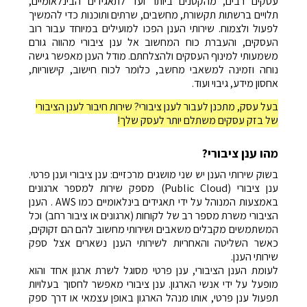
עסקים רבים, מהקטנים ביותר ועד לתאגידים הבינלאומיים,
תלויים ברשתות תקשורת, מחשבים, שרתים ותוכנות כדי להמשיך
לפעול ולצמוח. שירותי הענן הפכו למועילים במיוחד עבור רוב
העסקים, והעברת כוח המחשוב אל ענן ציבורי מהווה גורם
משמעותי למינוף העסקים ולהצלחתם. מודל הענן מאפשר גישה
נוחה וזמינה למשאבי מחשב, כלומר לכוח חישוב, קישוריות,
אחסון מידע, גיבוי ועוד.
בעל עסק, מתכנן לעבור לענן ציבורי? שירות חיבור לענן הציבורי
של בזק עסקים משתלם יותר לעסק שלך!
מהו ענן ציבורי?
בשוק שירותי הענן יש שני מושגים מרכזיים: ענן ציבורי וענן פרטי.
ענן ציבורי (Public Cloud) מספק שירות למספר ארגונים
באמצעות המנוהל על ידי תאגידים בינלאומיים כמו AWS . הענן
הציבורי משרת מספר רב של לקוחות (ארגונים או ציבור רחב) וכל
המשתמשים מקבלים משאבים ושירותי מחשוב להם הם זקוקים,
כאשר השליטה והאחריות לשירותי הענן נשארים אצל ספק
שירותי הענן.
לעומת הענן הציבורי, ענן פרטי מסוגל לשרת ארגון אחד והוא
מופעל על ידי אנשי הארגון. ענן ציבורי מאפשר לחסוך בעלויות
תפעול ענן פרטי, אותו מנהל הארגון באופן עצמאי או דרך ספק