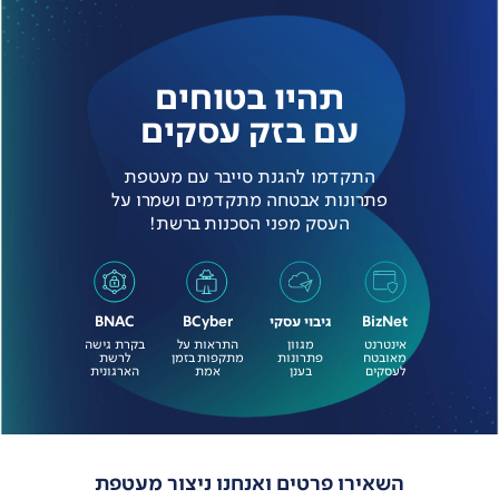
תהיו בטוחים
עם בזק עסקים
התקדמו להגנת סייבר עם מעטפת
פתרונות אבטחה מתקדמים ושמרו על
העסק מפני הסכנות ברשת!
BizNet
גיבוי עסקי
BCyber
BNAC
אינטרנט
מגוון
התראות על
בקרת גישה
מאובטח
פתרונות
מתקפות בזמן
לרשת
לעסקים
בענן
אמת
הארגונית
השאירו פרטים ואנחנו ניצור מעטפת