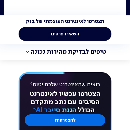
הצטרפו לאינטרנט העוצמתי של בזק
השאירו פרטים
טיפים לבדיקת מהירות נכונה
חברו את המחשב לראוטר
חיבור לנתב או למודם באמצעות כבל אינטרנט.
לא כדאי לבצע את הבדיקה על גבי WiFi
רוצים שהאינטרנט שלכם יטוס?
הצטרפו עכשיו לאינטרנט
סגרו את כל התוכנות
הסיבים
עם נתב מתקדם
תוכנות שמשתמשות באינטרנט ודפדפנים
הכולל
הגנת סייבר AI
שפועלים ברקע
להצטרפות
נתקו מכשירים שמחוברים ל-WiFi