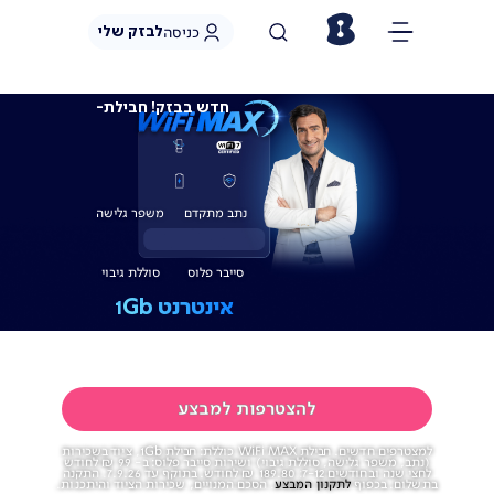
לבזק שלי
כניסה
חדש בבזק! חבילת-
נתב מתקדם
משפר גלישה
סייבר פלוס
סוללת גיבוי
אינטרנט
Gb
1
99
₪
החל מ-
לחודש
להצטרפות למבצע
למצטרפים חדשים. חבילת WiFi MAX כוללת: חבילת 1Gb, ציוד בשכירות
(נתב, משפר גלישה, סוללת גיבוי) ושירות סייבר פלוס: ב- 99 ₪ לחודש
לחצי שנה ובחודשים 7-12: 189.80 ₪ לחודש. בתוקף עד 7.9.26. התקנה
בתשלום. בכפוף
לתקנון המבצע
. הסכם המנויים, שכירות הציוד והיתכנות.