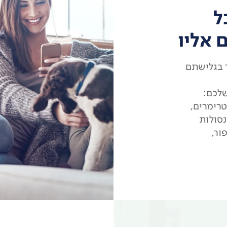
ל
 אליו
מך בגלישתם
לכם:
, מחשבים, מכשירי VOD, סטרימרים,
נסולות
ור,