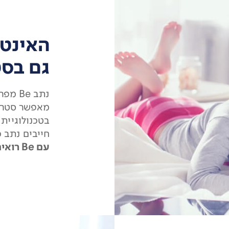
האינטר
גם בסט
נתב e
מאפשר סטרימ
חייבים נתב כ
עם Be רואים דברים אחרת.