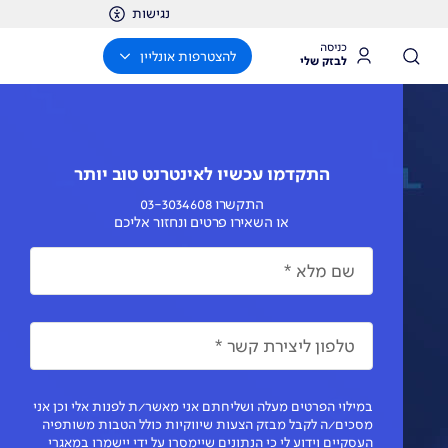
נגישות
כניסה
להצטרפות אונליין
לבזק שלי
התקדמו עכשיו לאינטרנט טוב יותר
התקשרו 03-3034608
או השאירו פרטים ונחזור אליכם
שם מלא
*
טלפון ליצירת קשר
*
במילוי הפרטים מעלה ושליחתם אני מאשר/ת לפנות אלי וכן אני
מסכים/ה לקבל מבזק הצעות שיווקיות כולל הטבות משותפיה
העסקיים וידוע לי כי הנתונים שיימסרו על ידי יישמרו במאגרי