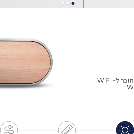
 ל- WiFi
נרנט עתידיים