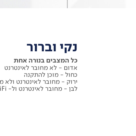
נקי וברור
כל המצבים בנורה אחת
אדום - לא מחובר לאינטרנט
כחול - מוכן להתקנה
רשת
4 יציאות
ירוק - מחובר לאינטרנט ולא מחובר
USB
יציאה אחת Type C 3.0
לבן - מחובר לאינטרנט ול- WiFi
SFP Cage
כניסה לקצבי אינט